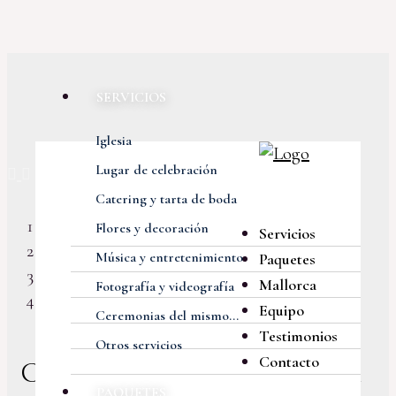
SERVICIOS
Iglesia
Previous
Next
Lugar de celebración
Catering y tarta de boda
Flores y decoración
Servicios
Música y entretenimiento
Paquetes
Mallorca
Fotografía y videografía
Equipo
Ceremonias del mismo...
Testimonios
Otros servicios
Contacto
Ceremonias y celebraciones del
PAQUETES