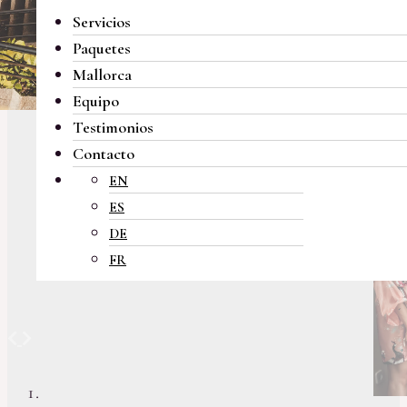
Servicios
Paquetes
Mallorca
Equipo
Testimonios
Contacto
EN
ES
DE
FR
Previous
Next