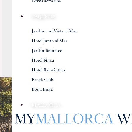
Otros servicios
PAQUETES
Jardín con Vista al Mar
Hotel junto al Mar
Jardín Botánico
Hotel Finca
Hotel Romántico
Beach Club
Boda India
MALLORCA