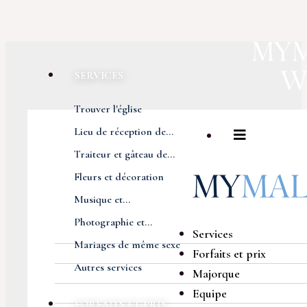
SERVICES
Trouver l'église
Lieu de réception de...
Traiteur et gâteau de...
Fleurs et décoration
Musique et...
Photographie et...
Services
Mariages de même sexe
Forfaits et prix
Autres services
Majorque
Equipe
FORFAITS ET PRIX