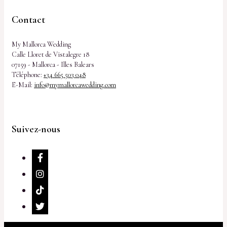
Contact
My Mallorca Wedding
Calle Lloret de Vistalegre 18
07159 - Mallorca - Illes Balears
Téléphone:
+34 665 503 048
E-Mail:
info@mymallorcawedding.com
Suivez-nous