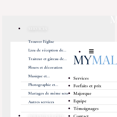
SERVICES
Trouver l'église
Lieu de réception de...
Traiteur et gâteau de...
Fleurs et décoration
Musique et...
Services
Photographie et...
Forfaits et prix
Majorque
Mariages de même sexe
Equipe
Autres services
Témoignages
Contact
FORFAITS ET PRIX