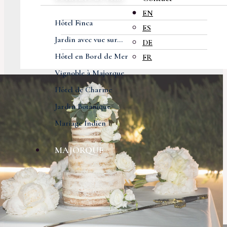
EN
Hôtel Finca
ES
Jardin avec vue sur...
DE
Hôtel en Bord de Mer
FR
Vignoble à Majorque
Hôtel de Charme
Jardin Botanique
Mariage Indien
MAJORQUE