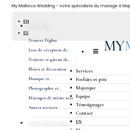
My Mallorca Wedding - votre spécialiste du mariage à Ma
EN
SERVICES
ES
Trouver l'église
DE
Lieu de réception de...
FR
Traiteur et gâteau de...
Fleurs et décoration
Services
Musique et...
Forfaits et prix
Majorque
Photographie et...
Equipe
Mariages de même sexe
Témoignages
Autres services
Contact
EN
FORFAITS ET PRIX