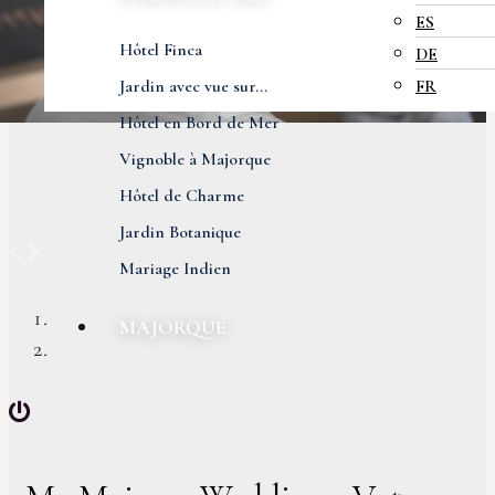
ES
Hôtel Finca
DE
Jardin avec vue sur...
FR
Hôtel en Bord de Mer
Vignoble à Majorque
Hôtel de Charme
Jardin Botanique
Previous
Next
Mariage Indien
MAJORQUE