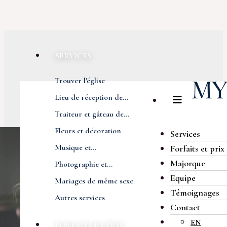
SERVICES
Trouver l'église
Lieu de réception de...
Traiteur et gâteau de...
Fleurs et décoration
Services
Musique et...
Forfaits et prix
Majorque
Photographie et...
Equipe
Mariages de même sexe
Témoignages
Autres services
Contact
EN
FORFAITS ET PRIX