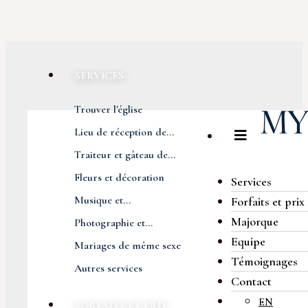
SERVICES
Trouver l'église
Lieu de réception de...
Traiteur et gâteau de...
Fleurs et décoration
Services
Musique et...
Forfaits et prix
Majorque
Photographie et...
Equipe
Mariages de même sexe
Témoignages
Autres services
Contact
EN
FORFAITS ET PRIX