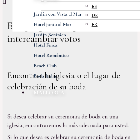
ES
Jardín con Vista al Mar
DE
El lugar perfecto para
Hotel junto al Mar
FR
Jardín Botánico
intercambiar votos
Hotel Finca
Hotel Romántico
Beach Club
Encontrar la iglesia o el lugar de
Boda India
celebración de su boda
MALLORCA
Si desea celebrar su ceremonia de boda en una
iglesia, encontraremos la más adecuada para usted.
Si lo que desea es celebrar su ceremonia de boda en