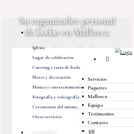
Su organizador personal
de bodas en Mallorca
SERVICIOS
Iglesia
Más de 400 bodas
Lugar de celebración
extraordinarias
Catering y tarta de boda
Flores y decoración
Servicios
Emocionantes recuerdos
Música y entretenimiento
Paquetes
eternos
Mallorca
Fotografía y videografía
Equipo
Ceremonias del mismo...
Lugares y entornos
Testimonios
Otros servicios
naturales increíbles
Contacto
EN
PAQUETES