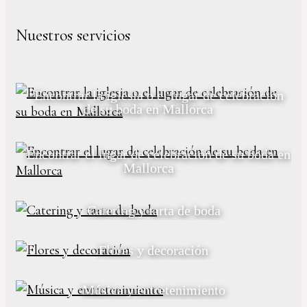
Nuestros servicios
Encontrar la iglesia o el lugar de celebración
de su boda en Mallorca
Encontrar el lugar de celebración de su boda en
Mallorca
Catering y tarta de boda
Flores y decoración
Música y entretenimiento