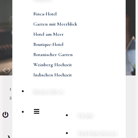
Finca-Hotel
Garten mit Meerblick
Hotel am Meer
Boutique-Hotel
Botanischer Garten
Weinberg Hochzeit
Previous
Next
Indischen Hochzeit
MALLORCA
TEAM
TESTIMONIALS