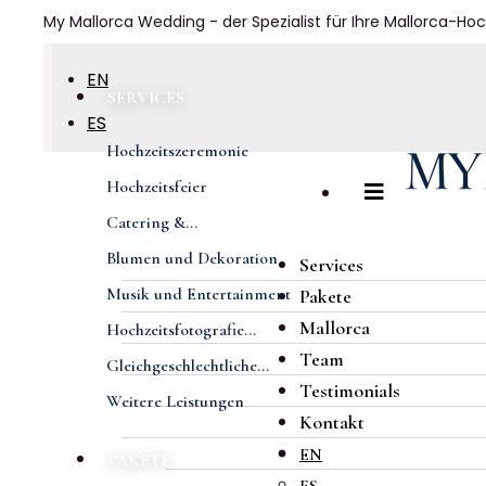
My Mallorca Wedding - der Spezialist für Ihre Mallorca-Hoc
EN
SERVICES
ES
Hochzeitszeremonie
DE
Hochzeitsfeier
FR
Catering &...
Blumen und Dekoration
Services
Musik und Entertainment
Pakete
Mallorca
Hochzeitsfotografie...
Team
Gleichgeschlechtliche...
Testimonials
Weitere Leistungen
Kontakt
EN
PAKETE