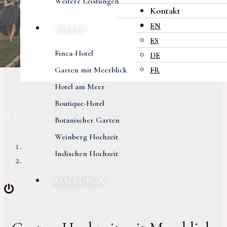
Weitere Leistungen
Kontakt
EN
PAKETE
ES
Finca-Hotel
DE
Garten mit Meerblick
FR
Hotel am Meer
Boutique-Hotel
Previous
Next
Botanischer Garten
Weinberg Hochzeit
Indischen Hochzeit
MALLORCA