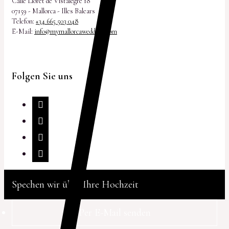
Calle Lloret de Vistalegre 18
07159 - Mallorca - Illes Balears
Telefon:
+34 665 503 048
E-Mail:
info@mymallorcawedding.com
Folgen Sie uns
Spechen wir über Ihre Hochzeit
Per E-Mail senden